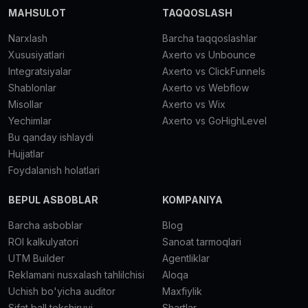
MAHSULOT
TAQQOSLASH
Narxlash
Barcha taqqoslashlar
Xususiyatlari
Axerto vs Unbounce
Integratsiyalar
Axerto vs ClickFunnels
Shablonlar
Axerto vs Webflow
Misollar
Axerto vs Wix
Yechimlar
Axerto vs GoHighLevel
Bu qanday ishlaydi
Hujjatlar
Foydalanish holatlari
BEPUL ASBOBLAR
KOMPANIYA
Barcha asboblar
Blog
ROI kalkulyatori
Sanoat tarmoqlari
UTM Builder
Agentliklar
Reklamani nusxalash tahlilchisi
Aloqa
Uchish bo'yicha auditor
Maxfiylik
Sifat ball tekshiruvi
Shartlar