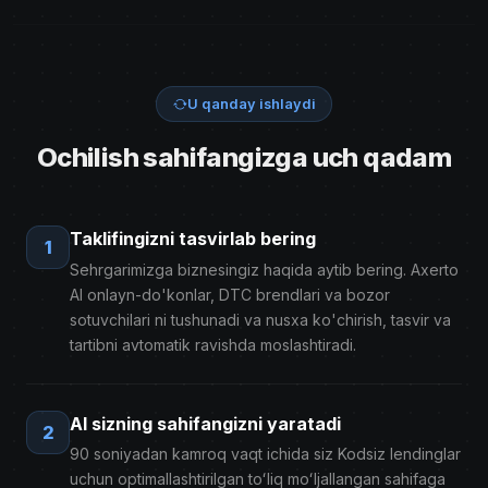
U qanday ishlaydi
Ochilish sahifangizga uch qadam
Taklifingizni tasvirlab bering
1
Sehrgarimizga biznesingiz haqida aytib bering. Axerto
AI onlayn-do'konlar, DTC brendlari va bozor
sotuvchilari ni tushunadi va nusxa ko'chirish, tasvir va
tartibni avtomatik ravishda moslashtiradi.
AI sizning sahifangizni yaratadi
2
90 soniyadan kamroq vaqt ichida siz Kodsiz lendinglar
uchun optimallashtirilgan toʻliq moʻljallangan sahifaga