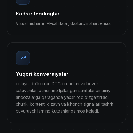
Kodsiz lendinglar
Vizual muharrir, AI-sahifalar, dasturchi shart emas.
Yuqori konversiyalar
onlayn-do'konlar, DTC brendlari va bozor
sotuvchilari uchun moʻljallangan sahifalar umumiy
andozalarga qaraganda yaxshiroq oʻzgartiriladi,
chunki kontent, dizayn va ishonch signallari tashrif
buyuruvchilarning kutganlariga mos keladi.