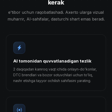
kerak
e'tibor uchun raqobatlashadi. Axerto ularga vizual
muharrir, AI-sahifalar, dasturchi shart emas beradi.
AI tomonidan quvvatlanadigan tezlik
2 daqiqadan kamroq vaqt ichida onlayn-do'konlar,
DTC brendlari va bozor sotuvchilari uchun toʻliq,
nashr etishga tayyor ochilish sahifasini yarating.