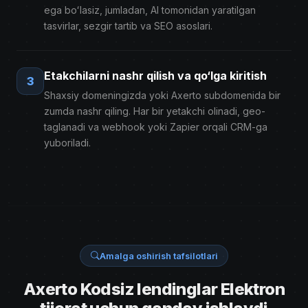
ega boʻlasiz, jumladan, AI tomonidan yaratilgan
tasvirlar, sezgir tartib va ​​SEO asoslari.
Etakchilarni nashr qilish va qo‘lga kiritish
3
Shaxsiy domeningizda yoki Axerto subdomenida bir
zumda nashr qiling. Har bir yetakchi olinadi, geo-
taglanadi va webhook yoki Zapier orqali CRM-ga
yuboriladi.
Amalga oshirish tafsilotlari
Axerto Kodsiz lendinglar Elektron