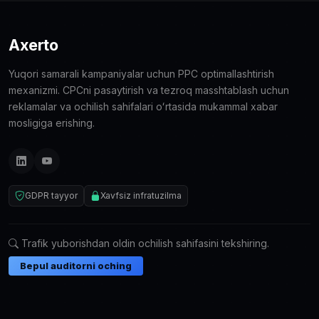
Axerto
Yuqori samarali kampaniyalar uchun PPC optimallashtirish
mexanizmi. CPCni pasaytirish va tezroq masshtablash uchun
reklamalar va ochilish sahifalari oʻrtasida mukammal xabar
mosligiga erishing.
GDPR tayyor
Xavfsiz infratuzilma
Trafik yuborishdan oldin ochilish sahifasini tekshiring.
Bepul auditorni oching