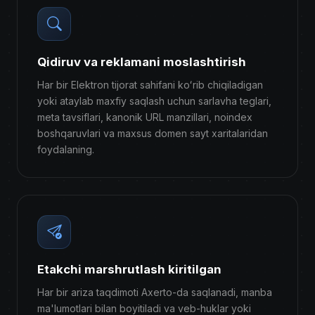
Qidiruv va reklamani moslashtirish
Har bir Elektron tijorat sahifani koʻrib chiqiladigan
yoki ataylab maxfiy saqlash uchun sarlavha teglari,
meta tavsiflari, kanonik URL manzillari, noindex
boshqaruvlari va maxsus domen sayt xaritalaridan
foydalaning.
Etakchi marshrutlash kiritilgan
Har bir ariza taqdimoti Axerto-da saqlanadi, manba
ma'lumotlari bilan boyitiladi va veb-huklar yoki