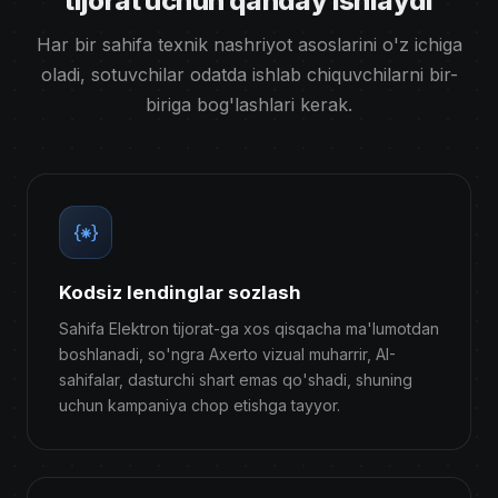
tijorat uchun qanday ishlaydi
Har bir sahifa texnik nashriyot asoslarini o'z ichiga
oladi, sotuvchilar odatda ishlab chiquvchilarni bir-
biriga bog'lashlari kerak.
Kodsiz lendinglar sozlash
Sahifa Elektron tijorat-ga xos qisqacha ma'lumotdan
boshlanadi, so'ngra Axerto vizual muharrir, AI-
sahifalar, dasturchi shart emas qo'shadi, shuning
uchun kampaniya chop etishga tayyor.