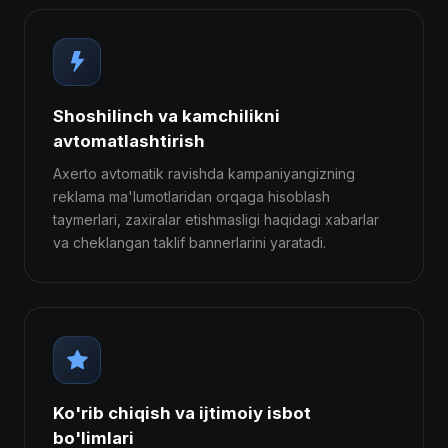
Shoshilinch va kamchilikni
avtomatlashtirish
Axerto avtomatik ravishda kampaniyangizning
reklama ma'lumotlaridan orqaga hisoblash
taymerlari, zaxiralar etishmasligi haqidagi xabarlar
va cheklangan taklif bannerlarini yaratadi.
Ko'rib chiqish va ijtimoiy isbot
bo'limlari