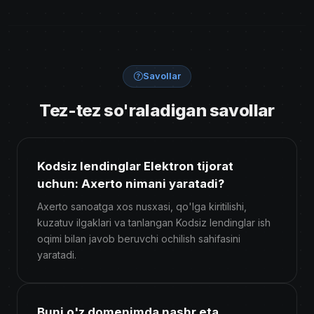
Savollar
Tez-tez so'raladigan savollar
Kodsiz lendinglar Elektron tijorat
uchun: Axerto nimani yaratadi?
Axerto sanoatga xos nusxasi, qo'lga kiritilishi,
kuzatuv ilgaklari va tanlangan Kodsiz lendinglar ish
oqimi bilan javob beruvchi ochilish sahifasini
yaratadi.
Buni o'z domenimda nashr eta