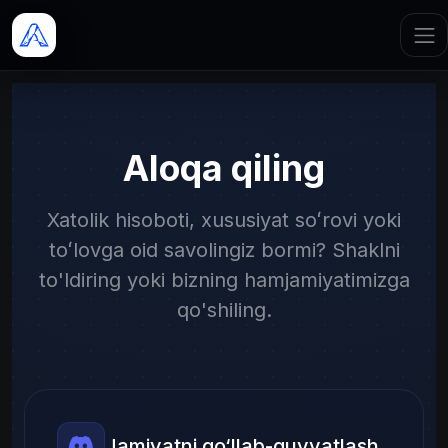
Aloqa qiling
Xatolik hisoboti, xususiyat soʻrovi yoki
toʻlovga oid savolingiz bormi? Shaklni
to'ldiring yoki bizning hamjamiyatimizga
qo'shiling.
Jamiyatni qo‘llab-quvvatlash