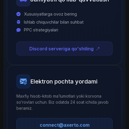
Xususiyatlarga ovoz bering
Ishlab chiquvchilar bilan suhbat
PPC strategiyalari
Discord serveriga qo'shiling
Elektron pochta yordami
Maxfiy hisob-kitob maʼlumotlari yoki korxona
soʻrovlari uchun. Biz odatda 24 soat ichida javob
beramiz.
connect@axerto.com