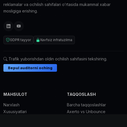
reklamalar va ochilish sahifalari oʻrtasida mukammal xabar
mosligiga erishing.
GDPR tayyor
Xavfsiz infratuzilma
Trafik yuborishdan oldin ochilish sahifasini tekshiring.
Bepul auditorni oching
MAHSULOT
TAQQOSLASH
Narxlash
Barcha taqqoslashlar
Xususiyatlari
Axerto vs Unbounce
Integratsiyalar
Axerto vs ClickFunnels
Shablonlar
Axerto vs Webflow