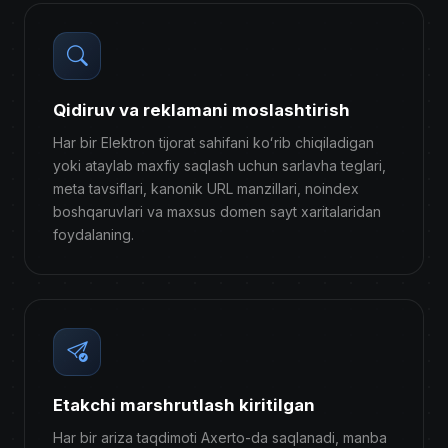
Qidiruv va reklamani moslashtirish
Har bir Elektron tijorat sahifani koʻrib chiqiladigan
yoki ataylab maxfiy saqlash uchun sarlavha teglari,
meta tavsiflari, kanonik URL manzillari, noindex
boshqaruvlari va maxsus domen sayt xaritalaridan
foydalaning.
Etakchi marshrutlash kiritilgan
Har bir ariza taqdimoti Axerto-da saqlanadi, manba