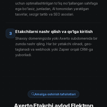
uchun optimallashtirilgan toʻliq moʻljallangan sahifaga
ega boʻlasiz, jumladan, AI tomonidan yaratilgan
tasvirlar, sezgir tartib va ​​SEO asoslari.
Etakchilarni nashr qilish va qo‘lga kiritish
3
Shaxsiy domeningizda yoki Axerto subdomenida bir
zumda nashr qiling. Har bir yetakchi olinadi, geo-
taglanadi va webhook yoki Zapier orqali CRM-ga
yuboriladi.
Amalga oshirish tafsilotlari
Axerto Etakchi avlod Elektron