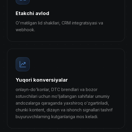
Etakchi avlod
O'rnatilgan lid shakllari, CRM integratsiyasi va
webhook.
Yuqori konversiyalar
onlayn-do'konlar, DTC brendlari va bozor
sotuvchilari uchun moʻljallangan sahifalar umumiy
andozalarga qaraganda yaxshiroq oʻzgartiriladi,
chunki kontent, dizayn va ishonch signallari tashrif
buyuruvchilarning kutganlariga mos keladi.