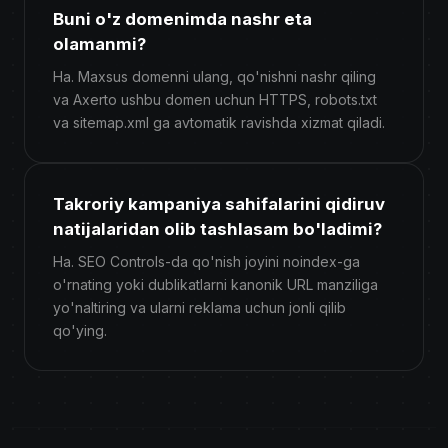
Buni o'z domenimda nashr eta
olamanmi?
Ha. Maxsus domenni ulang, qo'nishni nashr qiling
va Axerto ushbu domen uchun HTTPS, robots.txt
va sitemap.xml ga avtomatik ravishda xizmat qiladi.
Takroriy kampaniya sahifalarini qidiruv
natijalaridan olib tashlasam bo'ladimi?
Ha. SEO Controls-da qo'nish joyini noindex-ga
o'rnating yoki dublikatlarni kanonik URL manziliga
yo'naltiring va ularni reklama uchun jonli qilib
qo'ying.