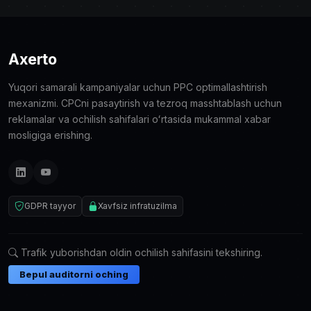
Axerto
Yuqori samarali kampaniyalar uchun PPC optimallashtirish
mexanizmi. CPCni pasaytirish va tezroq masshtablash uchun
reklamalar va ochilish sahifalari oʻrtasida mukammal xabar
mosligiga erishing.
GDPR tayyor
Xavfsiz infratuzilma
Trafik yuborishdan oldin ochilish sahifasini tekshiring.
Bepul auditorni oching