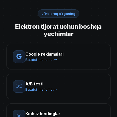
Koʻproq oʻrganing
Elektron tijorat uchun boshqa
yechimlar
Google reklamalari
Batafsil ma'lumot
A/B testi
Batafsil ma'lumot
Kodsiz lendinglar