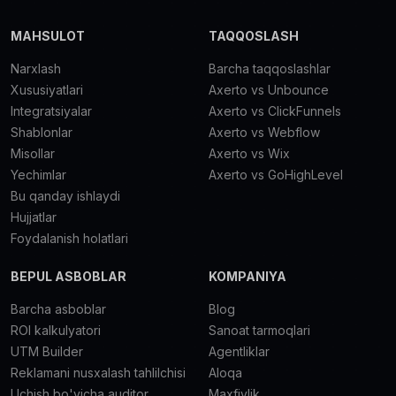
MAHSULOT
TAQQOSLASH
Narxlash
Barcha taqqoslashlar
Xususiyatlari
Axerto vs Unbounce
Integratsiyalar
Axerto vs ClickFunnels
Shablonlar
Axerto vs Webflow
Misollar
Axerto vs Wix
Yechimlar
Axerto vs GoHighLevel
Bu qanday ishlaydi
Hujjatlar
Foydalanish holatlari
BEPUL ASBOBLAR
KOMPANIYA
Barcha asboblar
Blog
ROI kalkulyatori
Sanoat tarmoqlari
UTM Builder
Agentliklar
Reklamani nusxalash tahlilchisi
Aloqa
Uchish bo'yicha auditor
Maxfiylik