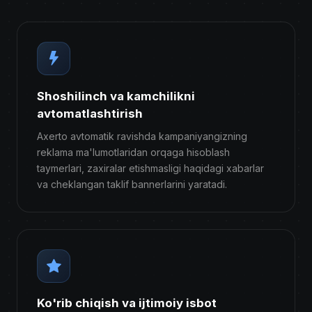
Shoshilinch va kamchilikni
avtomatlashtirish
Axerto avtomatik ravishda kampaniyangizning
reklama ma'lumotlaridan orqaga hisoblash
taymerlari, zaxiralar etishmasligi haqidagi xabarlar
va cheklangan taklif bannerlarini yaratadi.
Ko'rib chiqish va ijtimoiy isbot