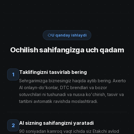
U qanday ishlaydi
Ochilish sahifangizga uch qadam
Taklifingizni tasvirlab bering
1
Sehrgarimizga biznesingiz haqida aytib bering. Axerto
AI onlayn-do'konlar, DTC brendlari va bozor
sotuvchilari ni tushunadi va nusxa ko'chirish, tasvir va
tartibni avtomatik ravishda moslashtiradi.
AI sizning sahifangizni yaratadi
2
90 soniyadan kamroq vaqt ichida siz Etakchi avlod