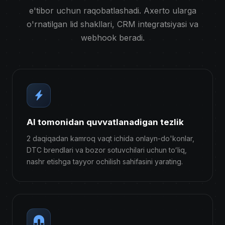
e'tibor uchun raqobatlashadi. Axerto ularga
o'rnatilgan lid shakllari, CRM integratsiyasi va
webhook beradi.
AI tomonidan quvvatlanadigan tezlik
2 daqiqadan kamroq vaqt ichida onlayn-do'konlar,
DTC brendlari va bozor sotuvchilari uchun toʻliq,
nashr etishga tayyor ochilish sahifasini yarating.