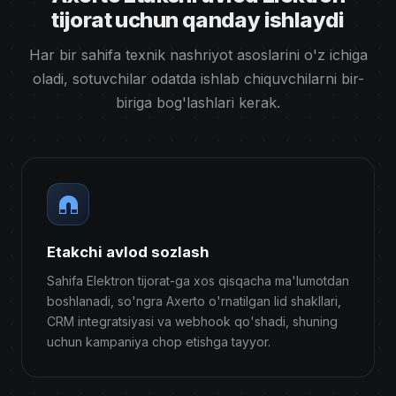
tijorat uchun qanday ishlaydi
Har bir sahifa texnik nashriyot asoslarini o'z ichiga
oladi, sotuvchilar odatda ishlab chiquvchilarni bir-
biriga bog'lashlari kerak.
Etakchi avlod sozlash
Sahifa Elektron tijorat-ga xos qisqacha ma'lumotdan
boshlanadi, so'ngra Axerto o'rnatilgan lid shakllari,
CRM integratsiyasi va webhook qo'shadi, shuning
uchun kampaniya chop etishga tayyor.