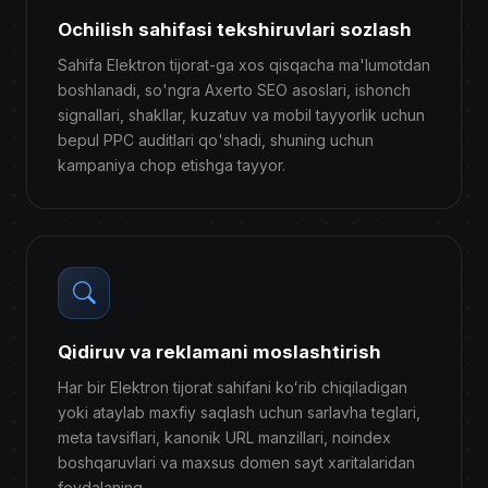
Ochilish sahifasi tekshiruvlari sozlash
Sahifa Elektron tijorat-ga xos qisqacha ma'lumotdan
boshlanadi, so'ngra Axerto SEO asoslari, ishonch
signallari, shakllar, kuzatuv va mobil tayyorlik uchun
bepul PPC auditlari qo'shadi, shuning uchun
kampaniya chop etishga tayyor.
Qidiruv va reklamani moslashtirish
Har bir Elektron tijorat sahifani koʻrib chiqiladigan
yoki ataylab maxfiy saqlash uchun sarlavha teglari,
meta tavsiflari, kanonik URL manzillari, noindex
boshqaruvlari va maxsus domen sayt xaritalaridan
foydalaning.