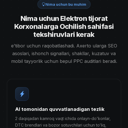
Nima uchun bu muhim
Nima uchun Elektron tijorat
Korxonalarga Ochilish sahifasi
tekshiruvlari kerak
e'tibor uchun raqobatlashadi. Axerto ularga SEO
asoslari, ishonch signallari, shakllar, kuzatuv va
mobil tayyorlik uchun bepul PPC auditlari beradi.
AI tomonidan quvvatlanadigan tezlik
2 daqiqadan kamroq vaqt ichida onlayn-do'konlar,
DTC brendlari va bozor sotuvchilari uchun toʻliq,