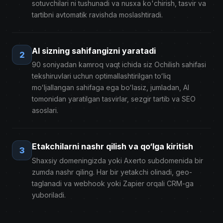
sotuvchilari ni tushunadi va nusxa ko'chirish, tasvir va
tartibni avtomatik ravishda moslashtiradi.
AI sizning sahifangizni yaratadi
2
90 soniyadan kamroq vaqt ichida siz Ochilish sahifasi
tekshiruvlari uchun optimallashtirilgan toʻliq
moʻljallangan sahifaga ega boʻlasiz, jumladan, AI
tomonidan yaratilgan tasvirlar, sezgir tartib va ​​SEO
asoslari.
Etakchilarni nashr qilish va qo‘lga kiritish
3
Shaxsiy domeningizda yoki Axerto subdomenida bir
zumda nashr qiling. Har bir yetakchi olinadi, geo-
taglanadi va webhook yoki Zapier orqali CRM-ga
yuboriladi.