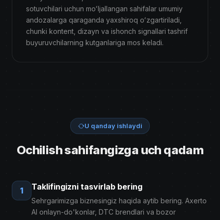
sotuvchilari uchun moʻljallangan sahifalar umumiy
andozalarga qaraganda yaxshiroq oʻzgartiriladi,
chunki kontent, dizayn va ishonch signallari tashrif
buyuruvchilarning kutganlariga mos keladi.
U qanday ishlaydi
Ochilish sahifangizga uch qadam
Taklifingizni tasvirlab bering
1
Sehrgarimizga biznesingiz haqida aytib bering. Axerto
AI onlayn-do'konlar, DTC brendlari va bozor