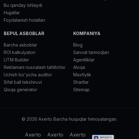
Bu qanday ishlaydi
Hujjatlar
Foydalanish holatlari
BEPUL ASBOBLAR
KOMPANIYA
Barcha asboblar
Blog
ROI kalkulyatori
Sanoat tarmoqlari
UTM Builder
Agentliklar
Reklamani nusxalash tahlilchisi
Aloqa
Uchish bo'yicha auditor
Maxfiylik
Sifat ball tekshiruvi
Shartlar
Qisqa generator
Sitemap
© 2026 Axerto Barcha huquqlar himoyalangan.
Axerto
Axerto
Axerto