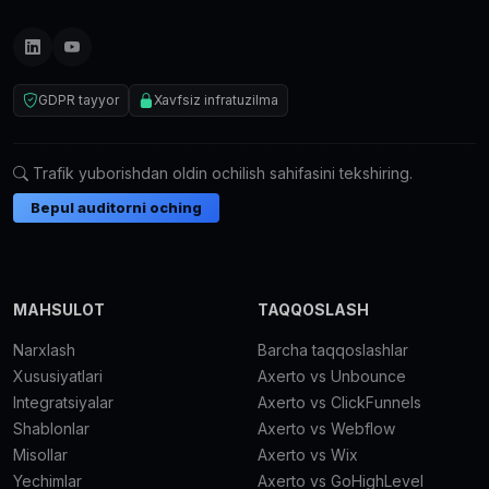
GDPR tayyor
Xavfsiz infratuzilma
Trafik yuborishdan oldin ochilish sahifasini tekshiring.
Bepul auditorni oching
MAHSULOT
TAQQOSLASH
Narxlash
Barcha taqqoslashlar
Xususiyatlari
Axerto vs Unbounce
Integratsiyalar
Axerto vs ClickFunnels
Shablonlar
Axerto vs Webflow
Misollar
Axerto vs Wix
Yechimlar
Axerto vs GoHighLevel