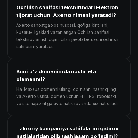
Ochilish sahifasi tekshiruvlari Elektron
tijorat uchun: Axerto nimani yaratadi?
Axerto sanoatga xos nusxasi, qo'lga kiritilishi,
kuzatuv ilgaklari va tanlangan Ochilish sahifasi
tekshiruvlari ish oqimi bilan javob beruvchi ochilish
sahifasini yaratadi.
Buni o'z domenimda nashr eta
olamanmi?
Ha. Maxsus domenni ulang, qo'nishni nashr qiling
va Axerto ushbu domen uchun HTTPS, robots.txt
va sitemap.xml ga avtomatik ravishda xizmat qiladi.
Takroriy kampaniya sahifalarini qidiruv
natijalaridan olib tashlasam bo'ladimi?