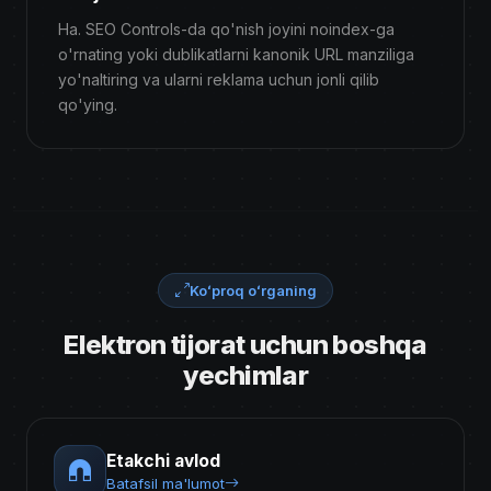
Ha. SEO Controls-da qo'nish joyini noindex-ga
o'rnating yoki dublikatlarni kanonik URL manziliga
yo'naltiring va ularni reklama uchun jonli qilib
qo'ying.
Koʻproq oʻrganing
Elektron tijorat uchun boshqa
yechimlar
Etakchi avlod
Batafsil ma'lumot