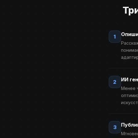
Три
Опиши
1
Расскаж
понимае
адаптир
ИИ ге
2
Менее ч
оптими
искусст
Публи
3
Мгновен