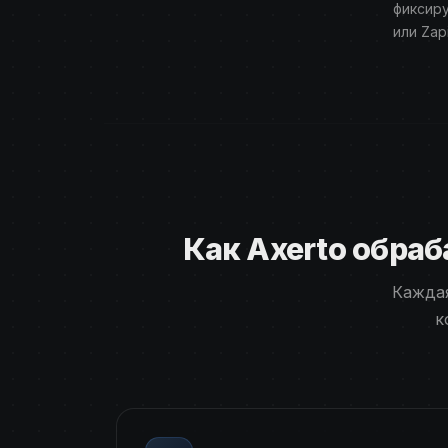
фиксиру
или Zapi
Как Axerto обра
Каждая
к