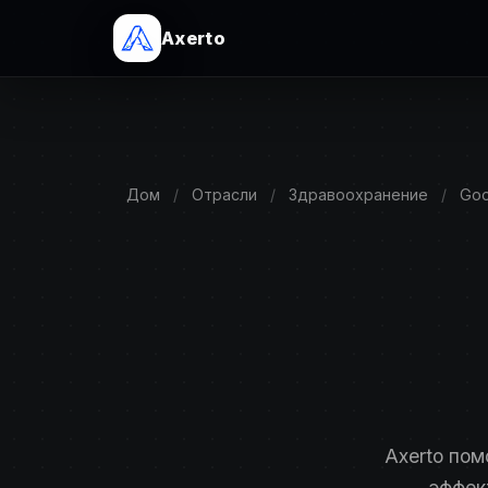
Axerto
Дом
/
Отрасли
/
Здравоохранение
/
Goo
Axerto пом
эффек