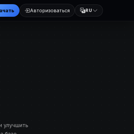
ачать
Авторизоваться
RU
ки улучшить
а базе