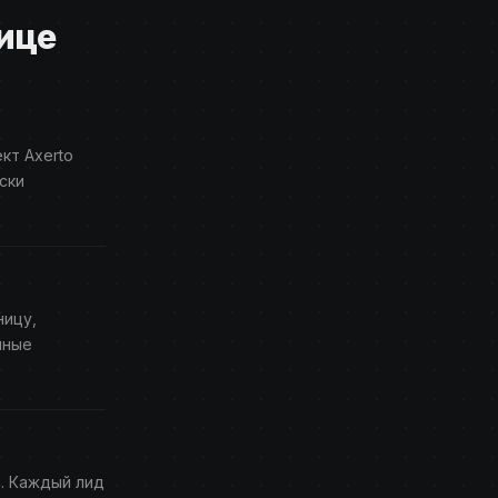
нице
кт Axerto
ски
ницу,
нные
. Каждый лид