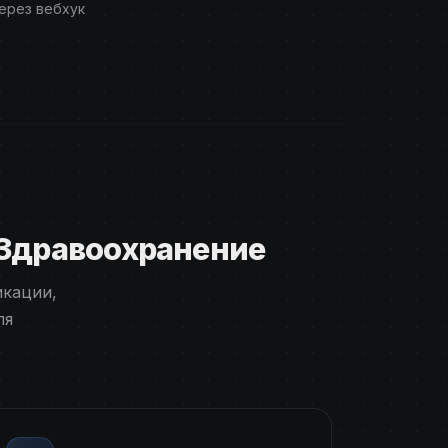
ерез вебхук
 Здравоохранение
икации,
ля