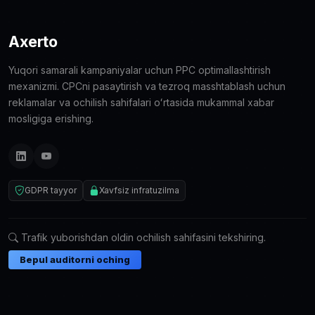
Axerto
Yuqori samarali kampaniyalar uchun PPC optimallashtirish
mexanizmi. CPCni pasaytirish va tezroq masshtablash uchun
reklamalar va ochilish sahifalari oʻrtasida mukammal xabar
mosligiga erishing.
GDPR tayyor
Xavfsiz infratuzilma
Trafik yuborishdan oldin ochilish sahifasini tekshiring.
Bepul auditorni oching