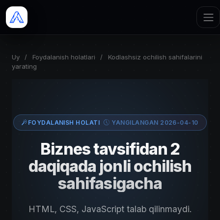
Uy
/
Foydalanish holatlari
/
Kodlashsiz ochilish sahifalarini
yarating
FOYDALANISH HOLATI
YANGILANGAN 2026-04-10
Biznes tavsifidan 2
daqiqada jonli ochilish
sahifasigacha
HTML, CSS, JavaScript talab qilinmaydi.