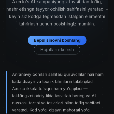
Axerto's AI kampaniyangiz tavsifidan to'liq,
nashr etishga tayyor ochilish sahifasini yaratadi -
keyin siz kodga tegmasdan istalgan elementni
tahrirlash uchun bosishingiz mumkin.
Bepul sinovni boshlang
Hujjatlarni koʻrish
An'anaviy ochilish sahifasi quruvchilar hali ham
katta dizayn va texnik bilimlarni talab qiladi.
Axerto ikkala to'siqni ham yo'q qiladi —
taklifingizni oddiy tilda tasvirlab bering va AI
nusxasi, tartibi va tasvirlari bilan to'liq sahifani
yaratadi. Kod yo'q, dizayn mahorati yo'q.