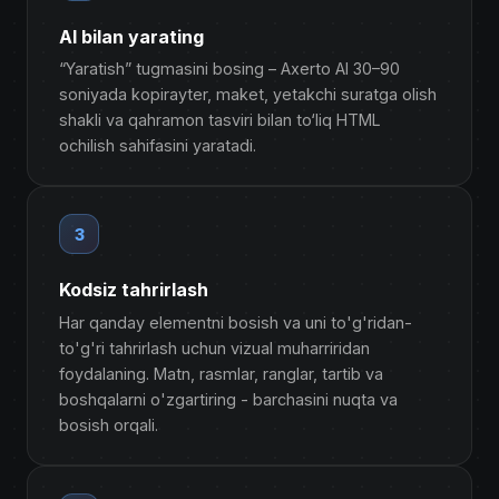
AI bilan yarating
“Yaratish” tugmasini bosing – Axerto AI 30–90
soniyada kopirayter, maket, yetakchi suratga olish
shakli va qahramon tasviri bilan to‘liq HTML
ochilish sahifasini yaratadi.
3
Kodsiz tahrirlash
Har qanday elementni bosish va uni to'g'ridan-
to'g'ri tahrirlash uchun vizual muharriridan
foydalaning. Matn, rasmlar, ranglar, tartib va ​​
boshqalarni o'zgartiring - barchasini nuqta va
bosish orqali.