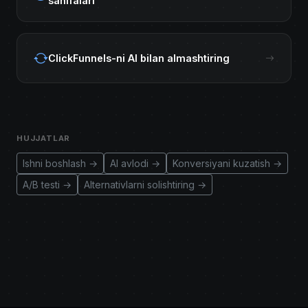
sahifalari
ClickFunnels-ni AI bilan almashtiring
HUJJATLAR
Ishni boshlash →
AI avlodi →
Konversiyani kuzatish →
A/B testi →
Alternativlarni solishtiring →