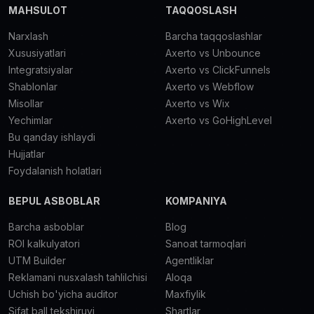
MAHSULOT
TAQQOSLASH
Narxlash
Barcha taqqoslashlar
Xususiyatlari
Axerto vs Unbounce
Integratsiyalar
Axerto vs ClickFunnels
Shablonlar
Axerto vs Webflow
Misollar
Axerto vs Wix
Yechimlar
Axerto vs GoHighLevel
Bu qanday ishlaydi
Hujjatlar
Foydalanish holatlari
BEPUL ASBOBLAR
KOMPANIYA
Barcha asboblar
Blog
ROI kalkulyatori
Sanoat tarmoqlari
UTM Builder
Agentliklar
Reklamani nusxalash tahlilchisi
Aloqa
Uchish bo'yicha auditor
Maxfiylik
Sifat ball tekshiruvi
Shartlar