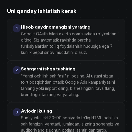
Uni qanday ishlatish kerak
Hisob qaydnomangizni yarating
Google OAuth bilan axerto.com saytida ro'yxatdan
o'ting. Siz avtomatik ravishda barcha
funksiyalardan toʻliq foydalanish huquqiga ega 7
kunlik bepul sinov muddatini olasiz.
Sehrgarni ishga tushiring
"Yangi ochilish sahifasi" ni bosing. AI ustasi sizga
to‘rt bosqichdan o‘tadi: Google Ads kampaniyasini
tanlang yoki import qiling, biznesingizni tavsiflang,
brendingni tanlang va yarating.
Avlodni kuting
Sun’iy intellekt 30–90 soniyada to‘liq HTML ochilish
sahifangizni yaratadi, jumladan, sizning sohangiz va
auditoriyangiz uchun optimallashtirilgan tartib,