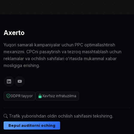
Axerto
Yuqori samarali kampaniyalar uchun PPC optimallashtirish
mexanizmi. CPCni pasaytirish va tezroq masshtablash uchun
reklamalar va ochilish sahifalari oʻrtasida mukammal xabar
mosligiga erishing.
GDPR tayyor
Xavfsiz infratuzilma
Trafik yuborishdan oldin ochilish sahifasini tekshiring.
Bepul auditorni oching