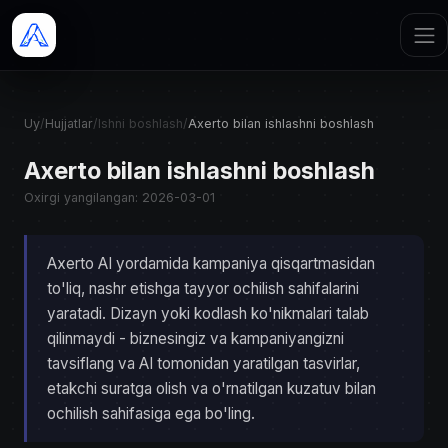
Uy
/
Hujjatlar
/
Ishni boshlash
/
Axerto bilan ishlashni boshlash
Axerto bilan ishlashni boshlash
Oxirgi yangilangan: 2026-03-01
Axerto AI yordamida kampaniya qisqartmasidan
to'liq, nashr etishga tayyor ochilish sahifalarini
yaratadi. Dizayn yoki kodlash ko'nikmalari talab
qilinmaydi - biznesingiz va kampaniyangizni
tavsiflang va AI tomonidan yaratilgan tasvirlar,
etakchi suratga olish va o'rnatilgan kuzatuv bilan
ochilish sahifasiga ega bo'ling.