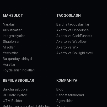
MAHSULOT
TAQQOSLASH
Narxlash
Barcha taqqoslashlar
Xususiyatlari
Axerto vs Unbounce
Integratsiyalar
Axerto vs ClickFunnels
Shablonlar
Axerto vs Webflow
Misollar
Axerto vs Wix
Yechimlar
Axerto vs GoHighLevel
Bu qanday ishlaydi
Hujjatlar
Foydalanish holatlari
BEPUL ASBOBLAR
KOMPANIYA
Barcha asboblar
Blog
ROI kalkulyatori
Sanoat tarmoqlari
UTM Builder
Agentliklar
Reklamani nusxalash tahlilchisi
Aloqa