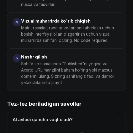
nusxa va tasvirlar.
Vizual muharrirda ko'rib chiqish
Matn, rasmlar, ranglar va tartibni tahrirlash uchun
bosish interfeysi bilan o'zgartirish uchun vizual
muharrirda sahifani oching. No code required.
Nashr qilish
Sahifa sozlamalarida “Published”ni yoqing va
Axerto URL manzilini baham ko‘ring yoki maxsus
domenni ulang. Sizning sahifangiz faol va darhol
yetakchilarni to'playdi.
Tez-tez beriladigan savollar
AI avlodi qancha vaqt oladi?