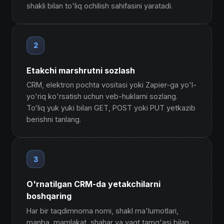
shakli bilan to'liq ochilish sahifasini yaratadi.
2
Etakchi marshrutni sozlash
CRM, elektron pochta vositasi yoki Zapier-ga yo'l-
yo'riq ko'rsatish uchun veb-huklarni sozlang.
Toʻliq yuk yuki bilan GET, POST yoki PUT yetkazib
berishni tanlang.
3
O'rnatilgan CRM-da yetakchilarni
boshqaring
Har bir taqdimnoma nomi, shakl ma'lumotlari,
manba, mamlakat, shahar va vaqt tamg'asi bilan