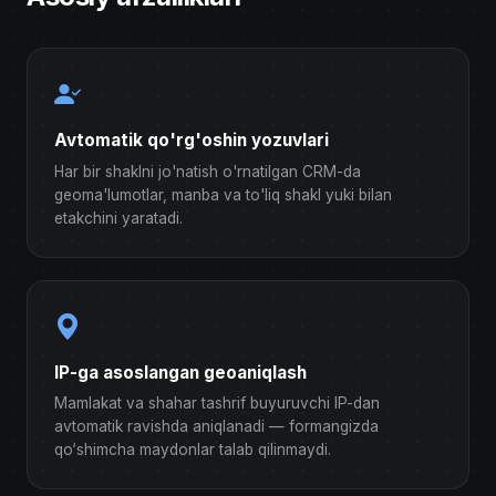
Avtomatik qo'rg'oshin yozuvlari
Har bir shaklni jo'natish o'rnatilgan CRM-da
geoma'lumotlar, manba va to'liq shakl yuki bilan
etakchini yaratadi.
IP-ga asoslangan geoaniqlash
Mamlakat va shahar tashrif buyuruvchi IP-dan
avtomatik ravishda aniqlanadi — formangizda
qo‘shimcha maydonlar talab qilinmaydi.