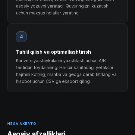
asosiy yozuvni yaratadi. Quvuringizni kuzatish
uchun maxsus holatlar yarating.
4
Tahlil qilish va optimallashtirish
Konversiya stavkalarini yaxshilash uchun A/B
testidan foydalaning. Har bir sahifadagi yetakchi
hajmini ko‘ring, manba va geoga qarab filtrlang va
hisobot uchun CSV ga eksport qiling.
NEGA AXERTO
Asosiy afzalliklari