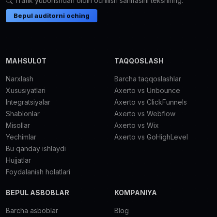
Trafik yuborishdan oldin ochilish sahifasini tekshiring.
Bepul auditorni oching
MAHSULOT
TAQQOSLASH
Narxlash
Barcha taqqoslashlar
Xususiyatlari
Axerto vs Unbounce
Integratsiyalar
Axerto vs ClickFunnels
Shablonlar
Axerto vs Webflow
Misollar
Axerto vs Wix
Yechimlar
Axerto vs GoHighLevel
Bu qanday ishlaydi
Hujjatlar
Foydalanish holatlari
BEPUL ASBOBLAR
KOMPANIYA
Barcha asboblar
Blog