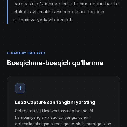
barchasini o'z ichiga oladi, shuning uchun har bir
etakchi avtomatik ravishda olinadi, tartibga
solinadi va yetkazib beriladi.
U QANDAY ISHLAYDI
Bosqichma-bosqich qoʻllanma
1
Lead Capture sahifangizni yarating
Sehrgarda taklifingizni tasvirlab bering. AI
kampaniyangiz va auditoriyangiz uchun
optimallashtirilgan o'rnatilgan etakchi suratga olish