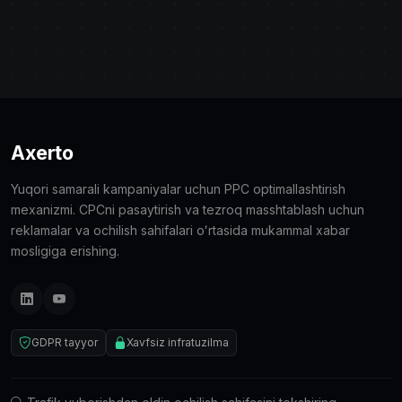
Axerto
Yuqori samarali kampaniyalar uchun PPC optimallashtirish
mexanizmi. CPCni pasaytirish va tezroq masshtablash uchun
reklamalar va ochilish sahifalari oʻrtasida mukammal xabar
mosligiga erishing.
GDPR tayyor
Xavfsiz infratuzilma