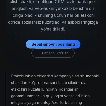
olish shakli, o'rnatilgan CRM, avtomatik geo-
aniqlash va veb-hukni yetkazib berishni o'z
ichiga oladi - shuning uchun har bir etakchi
qo'lda sozlashsiz kuzatiladi va asboblaringizga
yo'naltiriladi.
Bepul sinovni boshlang
Hujjatlarni koʻrish
Etakchi ishlab chiqarish kampaniyalari shunchaki
shakldan ko'proq narsani talab qiladi - ular
etakchini kuzatish, holatni boshqarish,
geoma'lumotlar va quyi oqim vositalari bilan
integratsiyaga muhtoj. Axerto bularning