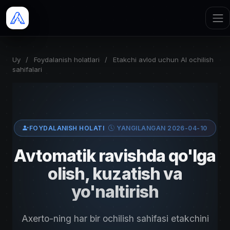
Uy
/
Foydalanish holatlari
/
Etakchi avlod uchun AI ochilish
sahifalari
FOYDALANISH HOLATI
YANGILANGAN 2026-04-10
Avtomatik ravishda qo'lga
olish, kuzatish va
yo'naltirish
Axerto-ning har bir ochilish sahifasi etakchini