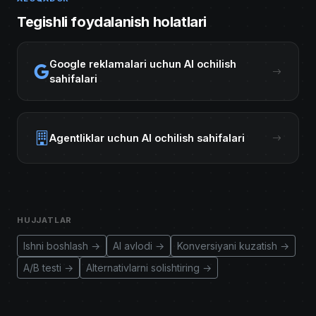
Tegishli foydalanish holatlari
Google reklamalari uchun AI ochilish
sahifalari
Agentliklar uchun AI ochilish sahifalari
HUJJATLAR
Ishni boshlash →
AI avlodi →
Konversiyani kuzatish →
A/B testi →
Alternativlarni solishtiring →