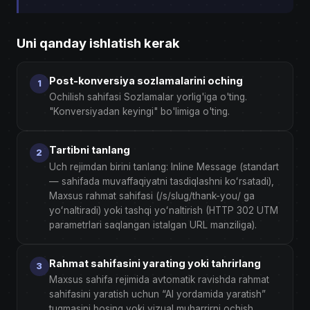
Uni qanday ishlatish kerak
Post-konversiya sozlamalarini oching
Ochilish sahifasi Sozlamalar yorlig'iga o'ting.
"Konversiyadan keyingi" bo'limiga o'ting.
Tartibni tanlang
Uch rejimdan birini tanlang: Inline Message (standart
— sahifada muvaffaqiyatni tasdiqlashni koʻrsatadi),
Maxsus rahmat sahifasi (/s/slug/thank-you/ ga
yoʻnaltiradi) yoki tashqi yoʻnaltirish (HTTP 302 UTM
parametrlari saqlangan istalgan URL manziliga).
Rahmat sahifasini yarating yoki tahrirlang
Maxsus sahifa rejimida avtomatik ravishda rahmat
sahifasini yaratish uchun “AI yordamida yaratish”
tugmasini bosing yoki vizual muharrirni ochish