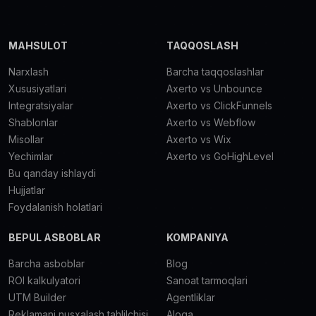
MAHSULOT
TAQQOSLASH
Narxlash
Barcha taqqoslashlar
Xususiyatlari
Axerto vs Unbounce
Integratsiyalar
Axerto vs ClickFunnels
Shablonlar
Axerto vs Webflow
Misollar
Axerto vs Wix
Yechimlar
Axerto vs GoHighLevel
Bu qanday ishlaydi
Hujjatlar
Foydalanish holatlari
BEPUL ASBOBLAR
KOMPANIYA
Barcha asboblar
Blog
ROI kalkulyatori
Sanoat tarmoqlari
UTM Builder
Agentliklar
Reklamani nusxalash tahlilchisi
Aloqa