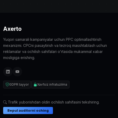
Axerto
Yuqori samarali kampaniyalar uchun PPC optimallashtirish
mexanizmi. CPCni pasaytirish va tezroq masshtablash uchun
reklamalar va ochilish sahifalari oʻrtasida mukammal xabar
mosligiga erishing.
GDPR tayyor
Xavfsiz infratuzilma
Trafik yuborishdan oldin ochilish sahifasini tekshiring.
Bepul auditorni oching