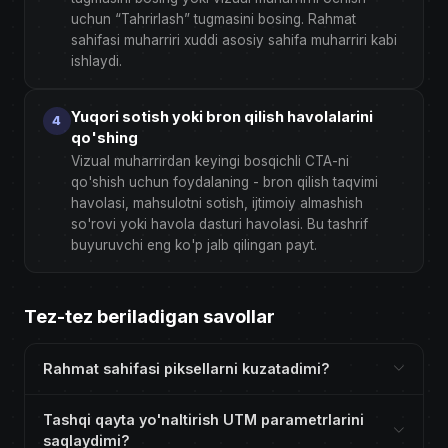
uchun “Tahrirlash” tugmasini bosing. Rahmat
sahifasi muharriri xuddi asosiy sahifa muharriri kabi
ishlaydi.
Yuqori sotish yoki bron qilish havolalarini
qo'shing
Vizual muharrirdan keyingi bosqichli CTA-ni
qo'shish uchun foydalaning - bron qilish taqvimi
havolasi, mahsulotni sotish, ijtimoiy almashish
so'rovi yoki havola dasturi havolasi. Bu tashrif
buyuruvchi eng ko'p jalb qilingan payt.
Tez-tez beriladigan savollar
Rahmat sahifasi piksellarni kuzatadimi?
Tashqi qayta yo'naltirish UTM parametrlarini
saqlaydimi?