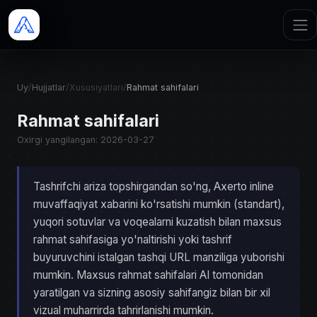
Uy
/
Hujjatlar
/
Xususiyatlari
/
Rahmat sahifalari
Rahmat sahifalari
Oxirgi yangilangan: 2026-03-27
Tashrifchi ariza topshirgandan so'ng, Axerto inline
muvaffaqiyat xabarini ko'rsatishi mumkin (standart),
yuqori sotuvlar va voqealarni kuzatish bilan maxsus
rahmat sahifasiga yo'naltirishi yoki tashrif
buyuruvchini istalgan tashqi URL manziliga yuborishi
mumkin. Maxsus rahmat sahifalari AI tomonidan
yaratilgan va sizning asosiy sahifangiz bilan bir xil
vizual muharrirda tahrirlanishi mumkin.