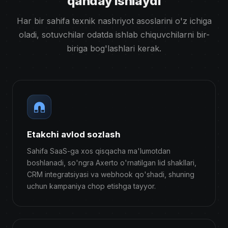
qanday ishlaydi
Har bir sahifa texnik nashriyot asoslarini o'z ichiga
oladi, sotuvchilar odatda ishlab chiquvchilarni bir-
biriga bog'lashlari kerak.
Etakchi avlod sozlash
Sahifa SaaS-ga xos qisqacha ma'lumotdan
boshlanadi, so'ngra Axerto o'rnatilgan lid shakllari,
CRM integratsiyasi va webhook qo'shadi, shuning
uchun kampaniya chop etishga tayyor.