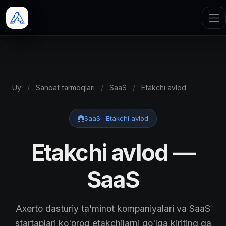
Uy
/
Sanoat tarmoqlari
/
SaaS
/
Etakchi avlod
SaaS · Etakchi avlod
Etakchi avlod —
SaaS
Axerto dasturiy ta'minot kompaniyalari va SaaS
startaplari ko'proq etakchilarni qo'lga kiriting ga