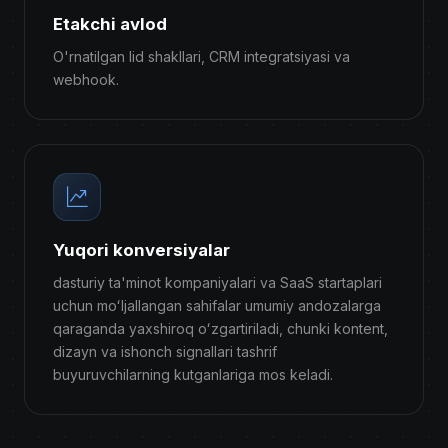
Etakchi avlod
O'rnatilgan lid shakllari, CRM integratsiyasi va
webhook.
Yuqori konversiyalar
dasturiy ta'minot kompaniyalari va SaaS startaplari
uchun moʻljallangan sahifalar umumiy andozalarga
qaraganda yaxshiroq oʻzgartiriladi, chunki kontent,
dizayn va ishonch signallari tashrif
buyuruvchilarning kutganlariga mos keladi.