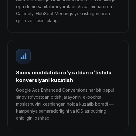
ega demo sahifalarni yaratadi. Vizual muharrirda
Calendly, HubSpot Meetings yoki istalgan bron
qilish vositasini ulang.
Sinov muddatida roʻyxatdan oʻtishda
konversiyani kuzatish
Google Ads Enhanced Conversions har bir bepul
sinov roʻyxatdan oʻtish jarayonini e-pochta
moslashuvini xeshlangan holda kuzatib boradi —
kampaniya samaradorligini va iOS atributining
aniqligini oshiradi.