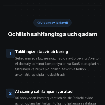
U qanday ishlaydi
Ochilish sahifangizga uch qadam
Taklifingizni tasvirlab bering
1
Sehrgarimizga biznesingiz haqida aytib bering. Axerto
AI dasturiy ta'minot kompaniyalari va SaaS startaplari ni
tushunadi va nusxa ko'chirish, tasvir va tartibni
avtomatik ravishda moslashtiradi.
AI sizning sahifangizni yaratadi
2
90 soniyadan kamroq vaqt ichida siz Etakchi avlod
uchun optimallashtirilgan toʻliq moʻljallangan sahifaga