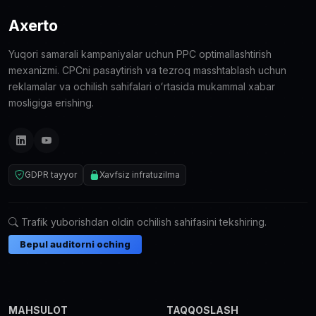
Axerto
Yuqori samarali kampaniyalar uchun PPC optimallashtirish
mexanizmi. CPCni pasaytirish va tezroq masshtablash uchun
reklamalar va ochilish sahifalari oʻrtasida mukammal xabar
mosligiga erishing.
GDPR tayyor
Xavfsiz infratuzilma
Trafik yuborishdan oldin ochilish sahifasini tekshiring.
Bepul auditorni oching
MAHSULOT
TAQQOSLASH