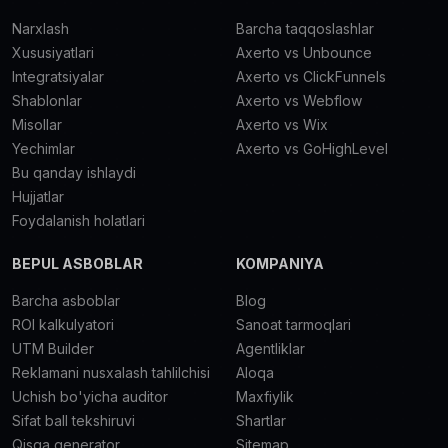
Narxlash
Barcha taqqoslashlar
Xususiyatlari
Axerto vs Unbounce
Integratsiyalar
Axerto vs ClickFunnels
Shablonlar
Axerto vs Webflow
Misollar
Axerto vs Wix
Yechimlar
Axerto vs GoHighLevel
Bu qanday ishlaydi
Hujjatlar
Foydalanish holatlari
BEPUL ASBOBLAR
KOMPANIYA
Barcha asboblar
Blog
ROI kalkulyatori
Sanoat tarmoqlari
UTM Builder
Agentliklar
Reklamani nusxalash tahlilchisi
Aloqa
Uchish bo'yicha auditor
Maxfiylik
Sifat ball tekshiruvi
Shartlar
Qisqa generator
Sitemap