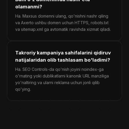
olamanmi?
Ha. Maxsus domenni ulang, qo'nishni nashr qiling
va Axerto ushbu domen uchun HTTPS, robots.txt
va sitemap.xml ga avtomatik ravishda xizmat qiladi.
Takroriy kampaniya sahifalarini qidiruv
natijalaridan olib tashlasam bo'ladimi?
Ha. SEO Controls-da qo'nish joyini noindex-ga
o'rnating yoki dublikatlarni kanonik URL manziliga
yo'naltiring va ularni reklama uchun jonli qilib
qo'ying.