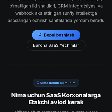
o'rnatilgan lid shakllari, CRM integratsiyasi va
webhook aks ettirilgan sun'iy intellektga
asoslangan ochilish sahifalarida yordam beradi.
Bepul boshlash
Barcha SaaS Yechimlar
Nima uchun bu muhim
Nima uchun SaaS Korxonalarga
Etakchi avlod kerak
e'tibor uchun raqobatlashadi. Axerto ularga