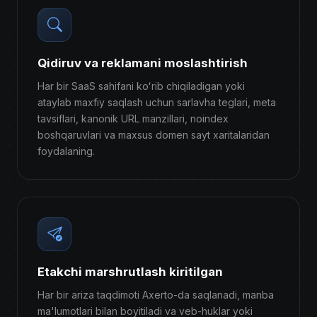
Qidiruv va reklamani moslashtirish
Har bir SaaS sahifani koʻrib chiqiladigan yoki
ataylab maxfiy saqlash uchun sarlavha teglari, meta
tavsiflari, kanonik URL manzillari, noindex
boshqaruvlari va maxsus domen sayt xaritalaridan
foydalaning.
Etakchi marshrutlash kiritilgan
Har bir ariza taqdimoti Axerto-da saqlanadi, manba
ma'lumotlari bilan boyitiladi va veb-huklar yoki