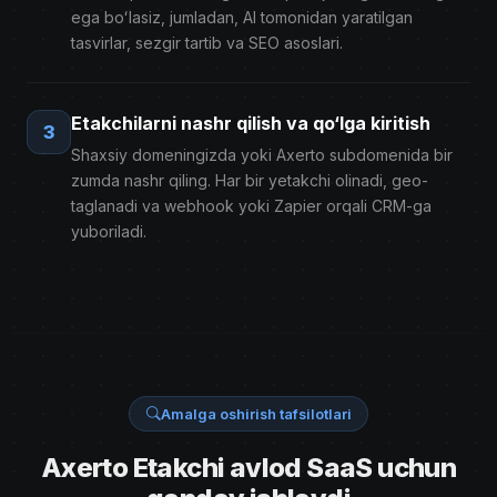
ega boʻlasiz, jumladan, AI tomonidan yaratilgan
tasvirlar, sezgir tartib va ​​SEO asoslari.
Etakchilarni nashr qilish va qo‘lga kiritish
3
Shaxsiy domeningizda yoki Axerto subdomenida bir
zumda nashr qiling. Har bir yetakchi olinadi, geo-
taglanadi va webhook yoki Zapier orqali CRM-ga
yuboriladi.
Amalga oshirish tafsilotlari
Axerto Etakchi avlod SaaS uchun