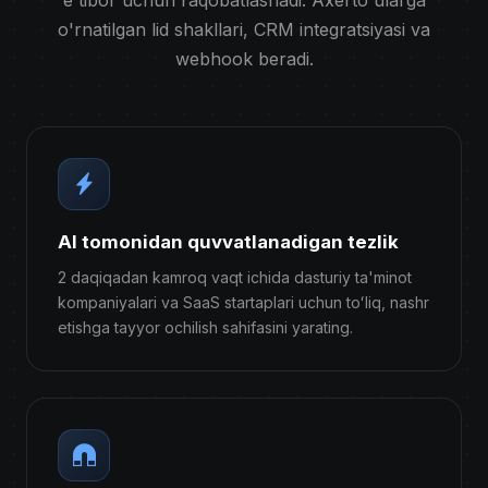
o'rnatilgan lid shakllari, CRM integratsiyasi va
webhook beradi.
AI tomonidan quvvatlanadigan tezlik
2 daqiqadan kamroq vaqt ichida dasturiy ta'minot
kompaniyalari va SaaS startaplari uchun toʻliq, nashr
etishga tayyor ochilish sahifasini yarating.