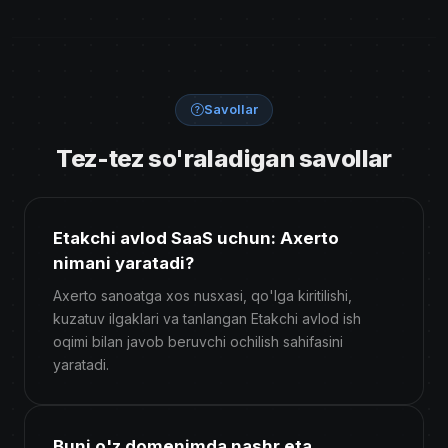
Savollar
Tez-tez so'raladigan savollar
Etakchi avlod SaaS uchun: Axerto
nimani yaratadi?
Axerto sanoatga xos nusxasi, qo'lga kiritilishi,
kuzatuv ilgaklari va tanlangan Etakchi avlod ish
oqimi bilan javob beruvchi ochilish sahifasini
yaratadi.
Buni o'z domenimda nashr eta