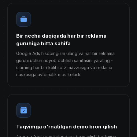
Bir necha daqiqada har bir reklama
guruhiga bitta sahifa
Google Ads hisobingizni ulang va har bir reklama
guruhi uchun noyob ochilish sahifasini yarating -
ularning har biri kalit so'z mavzusiga va reklama
nusxasiga avtomatik mos keladi.
Taqvimga o'rnatilgan demo bron qilish
Axerto o'rnatilgan kalendarni bron qilish bo'limiga