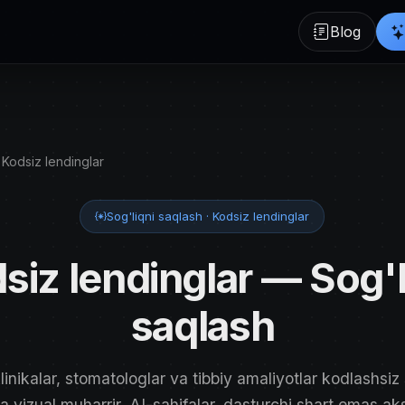
Blog
Kodsiz lendinglar
Sog'liqni saqlash · Kodsiz lendinglar
siz lendinglar — Sog'l
saqlash
linikalar, stomatologlar va tibbiy amaliyotlar kodlashsiz 
a vizual muharrir, AI-sahifalar, dasturchi shart emas aks