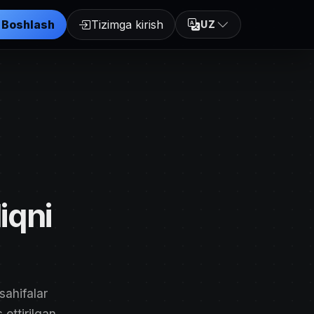
Boshlash
Tizimga kirish
UZ
iqni
sahifalar
 ettirilgan