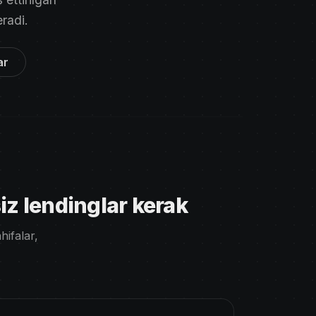
eradi.
ar
z lendinglar kerak
hifalar,