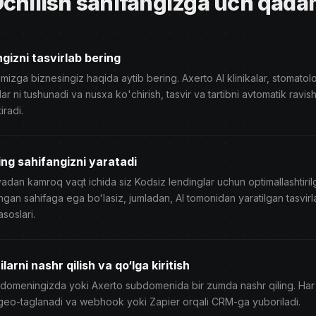
chilish sahifangizga uch qad
ngizni tasvirlab bering
mizga biznesingiz haqida aytib bering. Axerto AI klinikalar, stomatolo
lar ni tushunadi va nusxa ko'chirish, tasvir va tartibni avtomatik ravis
iradi.
ing sahifangizni yaratadi
adan kamroq vaqt ichida siz Kodsiz lendinglar uchun optimallashtirilg
angan sahifaga ega boʻlasiz, jumladan, AI tomonidan yaratilgan tasvirlar
asoslari.
larni nashr qilish va qo‘lga kiritish
domeningizda yoki Axerto subdomenida bir zumda nashr qiling. Har 
 geo-taglanadi va webhook yoki Zapier orqali CRM-ga yuboriladi.