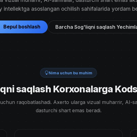
y intellektga asoslangan ochilish sahifalarida yordam b
Bepul boshlash
Barcha Sog'liqni saqlash Yechiml
Nima uchun bu muhim
qni saqlash Korxonalarga Kodsi
 uchun raqobatlashadi. Axerto ularga vizual muharrir, AI-sa
dasturchi shart emas beradi.