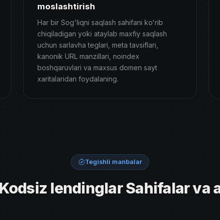
moslashtirish
Har bir Sog'liqni saqlash sahifani koʻrib
chiqiladigan yoki ataylab maxfiy saqlash
uchun sarlavha teglari, meta tavsiflari,
kanonik URL manzillari, noindex
boshqaruvlari va maxsus domen sayt
xaritalaridan foydalaning.
Tegishli manbalar
 Kodsiz lendinglar Sahifalar va 