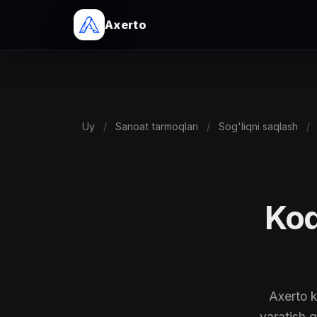
Axerto
Uy
/
Sanoat tarmoqlari
/
Sog'liqni saqlash
/
Kod
Axerto k
yaratish g