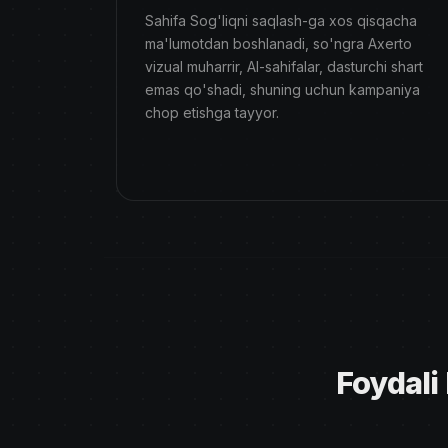
Sahifa Sog'liqni saqlash-ga xos qisqacha
ma'lumotdan boshlanadi, so'ngra Axerto
vizual muharrir, AI-sahifalar, dasturchi shart
emas qo'shadi, shuning uchun kampaniya
chop etishga tayyor.
Foydali