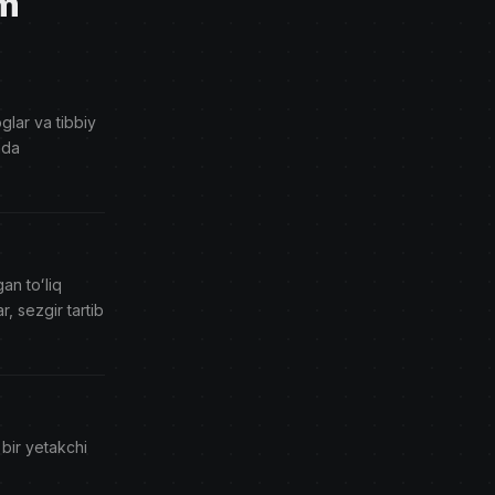
am
glar va tibbiy
hda
an toʻliq
, sezgir tartib
bir yetakchi