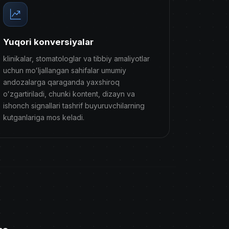
Yuqori konversiyalar
klinikalar, stomatologlar va tibbiy amaliyotlar
uchun moʻljallangan sahifalar umumiy
andozalarga qaraganda yaxshiroq
oʻzgartiriladi, chunki kontent, dizayn va
ishonch signallari tashrif buyuruvchilarning
kutganlariga mos keladi.