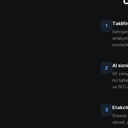
O
Taklifi
1
Sehrgari
amaliyot
moslasht
AI sizn
2
90 soniy
moʻljall
va ​​SEO 
Etakchi
3
Shaxsiy 
olinadi,