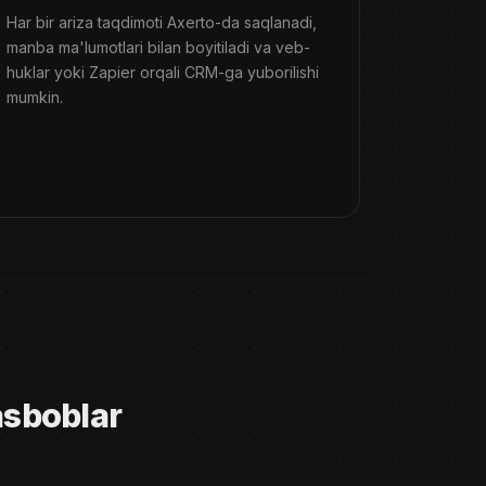
Har bir ariza taqdimoti Axerto-da saqlanadi,
manba ma'lumotlari bilan boyitiladi va veb-
huklar yoki Zapier orqali CRM-ga yuborilishi
mumkin.
asboblar