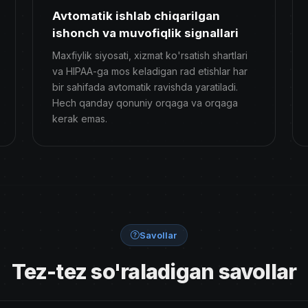
Avtomatik ishlab chiqarilgan
ishonch va muvofiqlik signallari
Maxfiylik siyosati, xizmat ko'rsatish shartlari
va HIPAA-ga mos keladigan rad etishlar har
bir sahifada avtomatik ravishda yaratiladi.
Hech qanday qonuniy orqaga va orqaga
kerak emas.
Savollar
Tez-tez so'raladigan savollar