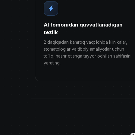
AI tomonidan quvvatlanadigan
tezlik
2 daqiqadan kamroq vaqt ichida klinikalar,
stomatologlar va tibbiy amaliyotlar uchun
toʻliq, nashr etishga tayyor ochilish sahifasini
yarating.