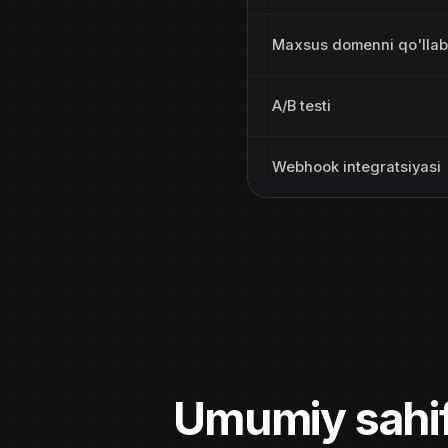
Maxsus domenni qo'llab
A/B testi
Webhook integratsiyasi
Umumiy sahif