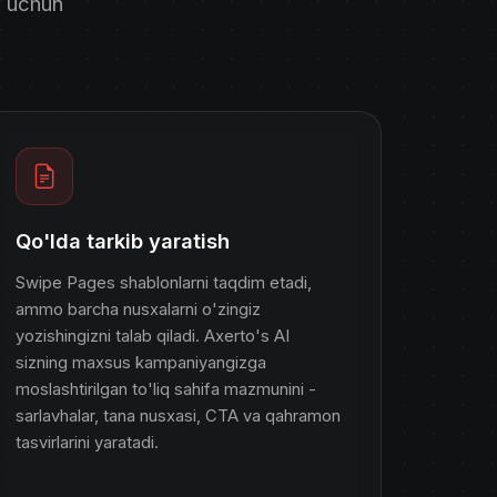
i uchun
Qo'lda tarkib yaratish
Swipe Pages shablonlarni taqdim etadi,
ammo barcha nusxalarni o'zingiz
yozishingizni talab qiladi. Axerto's AI
sizning maxsus kampaniyangizga
moslashtirilgan to'liq sahifa mazmunini -
sarlavhalar, tana nusxasi, CTA va qahramon
tasvirlarini yaratadi.