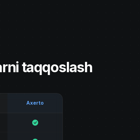
rni taqqoslash
Axerto