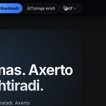
Boshlash
Tizimga kirish
UZ
emas. Axerto
htiradi.
ratadi. Axerto