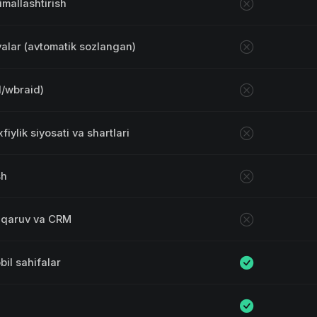
imallashtirish
yalar (avtomatik sozlangan)
d/wbraid)
iylik siyosati va shartlari
sh
shqaruv va CRM
bil sahifalar