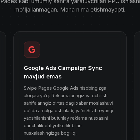
Pages kabi umumiy sahifa yaratuvchilari PPC ishlash
mo'ljallanmagan. Mana nima etishmayapti.
Google Ads Campaign Sync
mavjud emas
Swipe Pages Google Ads hisobingizga
aloqasi yo‘q. Reklamalaringiz va ochilish
sahifalaringiz oʻrtasidagi xabar moslashuvi
qoʻlda amalga oshiriladi, yaʼni Sifat reytingi
yaxshilanishi butunlay reklama nusxasini
qanchalik ehtiyotkorlik bilan
nusxalashingizga bogʻliq.