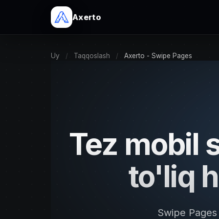
Axerto
Uy
/
Taqqoslash
/
Axerto - Swipe Pages
Tez mobil s
to'liq 
Swipe Pages A