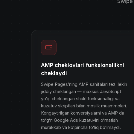
Swipe 
AMP cheklovlari funksionallikni
cheklaydi
Swipe Pages’ning AMP sahifalari tez, lekin
jiddiy cheklangan — maxsus JavaScript
yo‘q, cheklangan shakl funksionalligi va
kuzatuv skriptlari bilan moslik muammolari.
Kengaytirilgan konversiyalarni va AMP da
toʻgʻri Google Ads kuzatuvini oʻrnatish
murakkab va koʻpincha toʻliq boʻlmaydi.