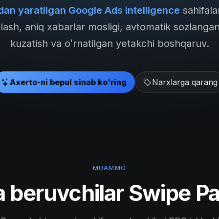
dan yaratilgan Google Ads intelligence
sahifala
ash, aniq xabarlar mosligi, avtomatik sozlanga
kuzatish va oʻrnatilgan yetakchi boshqaruv.
Axerto-ni bepul sinab ko'ring
Narxlarga qarang
MUAMMO
 beruvchilar Swipe Pa