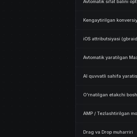
Avtomatik sifat balini opt
Kengaytirilgan konversi
iOS attributsiyasi (gbrai
Avtomatik yaratilgan Maxf
AI quvvatli sahifa yarati
O'rnatilgan etakchi bo
AMP / Tezlashtirilgan mo
Drag va Drop muharriri