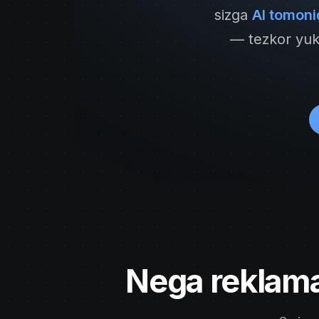
sizga
AI tomoni
— tezkor yukl
Nega reklama