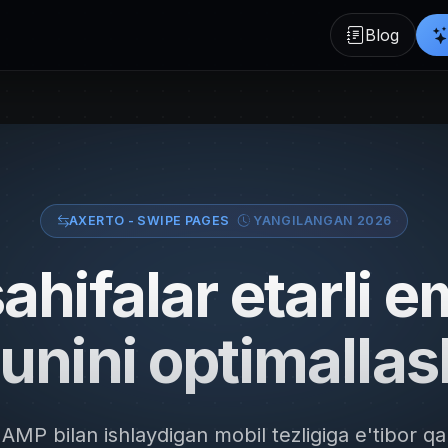
Blog
AXERTO - SWIPE PAGES
YANGILANGAN 2026
ahifalar etarli 
hunini optimallas
MP bilan ishlaydigan mobil tezligiga e'tibor qa