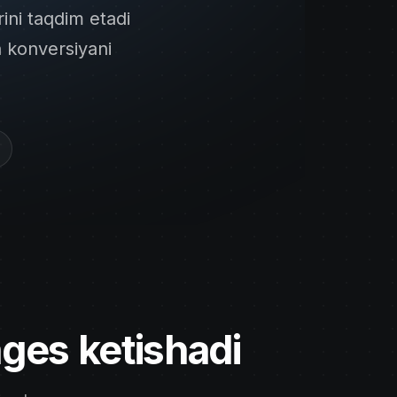
rini taqdim etadi
n konversiyani
ges ketishadi