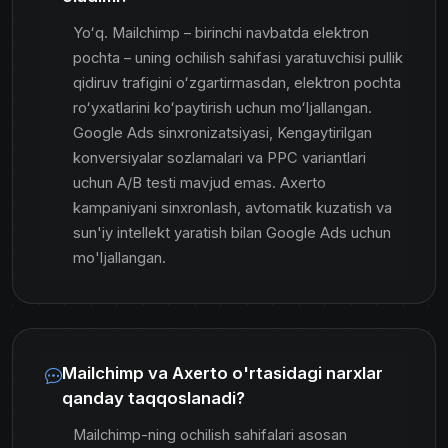
Yoʻq. Mailchimp – birinchi navbatda elektron
pochta – uning ochilish sahifasi yaratuvchisi pullik
qidiruv trafigini oʻzgartirmasdan, elektron pochta
roʻyxatlarini koʻpaytirish uchun moʻljallangan.
Google Ads sinxronizatsiyasi, Kengaytirilgan
konversiyalar sozlamalari va PPC variantlari
uchun A/B testi mavjud emas. Axerto
kampaniyani sinxronlash, avtomatik kuzatish va
sun'iy intellekt yaratish bilan Google Ads uchun
mo'ljallangan.
Mailchimp va Axerto o'rtasidagi narxlar
qanday taqqoslanadi?
Mailchimp-ning ochilish sahifalari asosan