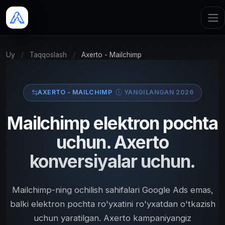
Uy
/
Taqqoslash
/
Axerto - Mailchimp
AXERTO - MAILCHIMP
YANGILANGAN 2026
Mailchimp elektron pochta
uchun. Axerto
konversiyalar uchun.
Mailchimp-ning ochilish sahifalari Google Ads emas,
balki elektron pochta ro'yxatini ro'yxatdan o'tkazish
uchun yaratilgan. Axerto kampaniyangiz