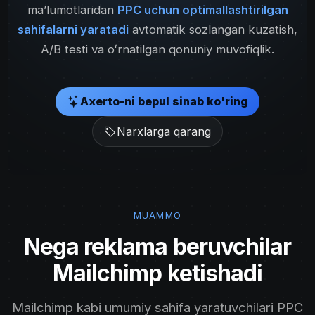
maʼlumotlaridan
PPC uchun optimallashtirilgan
sahifalarni yaratadi
avtomatik sozlangan kuzatish,
A/B testi va oʻrnatilgan qonuniy muvofiqlik.
Axerto-ni bepul sinab ko'ring
Narxlarga qarang
MUAMMO
Nega reklama beruvchilar
Mailchimp ketishadi
Mailchimp kabi umumiy sahifa yaratuvchilari PPC