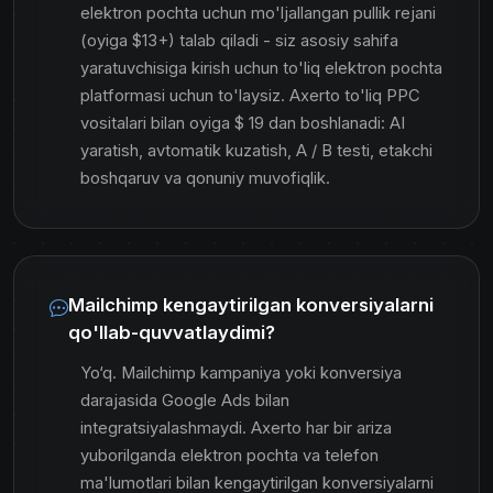
elektron pochta uchun mo'ljallangan pullik rejani
(oyiga $13+) talab qiladi - siz asosiy sahifa
yaratuvchisiga kirish uchun to'liq elektron pochta
platformasi uchun to'laysiz. Axerto to'liq PPC
vositalari bilan oyiga $ 19 dan boshlanadi: AI
yaratish, avtomatik kuzatish, A / B testi, etakchi
boshqaruv va qonuniy muvofiqlik.
Mailchimp kengaytirilgan konversiyalarni
qo'llab-quvvatlaydimi?
Yo‘q. Mailchimp kampaniya yoki konversiya
darajasida Google Ads bilan
integratsiyalashmaydi. Axerto har bir ariza
yuborilganda elektron pochta va telefon
ma'lumotlari bilan kengaytirilgan konversiyalarni