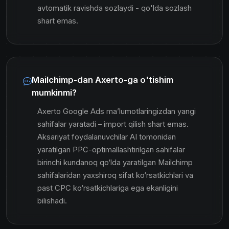
avtomatik ravishda sozlaydi - qo'lda sozlash
shart emas.
Mailchimp-dan Axerto-ga o'tishim
mumkinmi?
Axerto Google Ads maʼlumotlaringizdan yangi
sahifalar yaratadi – import qilish shart emas.
Aksariyat foydalanuvchilar AI tomonidan
yaratilgan PPC-optimallashtirilgan sahifalar
birinchi kundanoq qo‘lda yaratilgan Mailchimp
sahifalaridan yaxshiroq sifat ko‘rsatkichlari va
past CPC ko‘rsatkichlariga ega ekanligini
bilishadi.