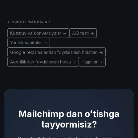
TEGISHLI MANBALAR
Kuzatuv va konversiyalar →
A/B testi →
Yuridik sahifalar →
Google reklamalaridan foydalanish holatlari →
Agentlikdan foydalanish holati →
Hujjatlar →
Mailchimp dan oʻtishga
tayyormisiz?