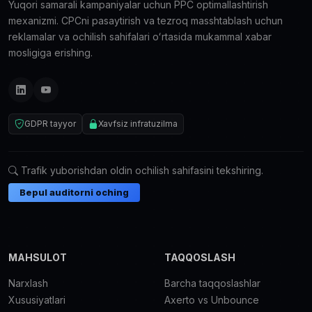
Yuqori samarali kampaniyalar uchun PPC optimallashtirish
mexanizmi. CPCni pasaytirish va tezroq masshtablash uchun
reklamalar va ochilish sahifalari oʻrtasida mukammal xabar
mosligiga erishing.
GDPR tayyor
Xavfsiz infratuzilma
Trafik yuborishdan oldin ochilish sahifasini tekshiring.
Bepul auditorni oching
MAHSULOT
TAQQOSLASH
Narxlash
Barcha taqqoslashlar
Xususiyatlari
Axerto vs Unbounce