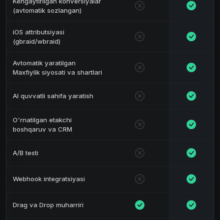
Kengaytirilgan konversiyalar
(avtomatik sozlangan)
iOS attributsiyasi
(gbraid/wbraid)
Avtomatik yaratilgan
Maxfiylik siyosati va shartlari
AI quvvatli sahifa yaratish
O'rnatilgan etakchi
boshqaruv va CRM
A/B testi
Webhook integratsiyasi
Drag va Drop muharriri