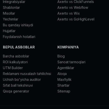
Integratsiyalar
Axerto vs ClickFunnels
Shablonlar
Axerto vs Webflow
Misollar
Axerto vs Wix
Yechimlar
Axerto vs GoHighLevel
Bu qanday ishlaydi
Hujjatlar
Foydalanish holatlari
BEPUL ASBOBLAR
KOMPANIYA
Barcha asboblar
Blog
ROI kalkulyatori
Sanoat tarmoqlari
UTM Builder
Agentliklar
Reklamani nusxalash tahlilchisi
Aloqa
Uchish bo'yicha auditor
Maxfiylik
Sifat ball tekshiruvi
Shartlar
Qisqa generator
Sitemap