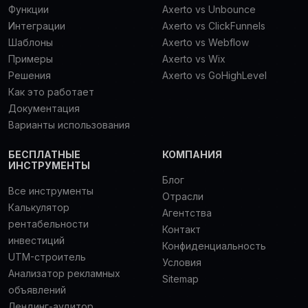
Функции
Axerto vs Unbounce
Интеграции
Axerto vs ClickFunnels
Шаблоны
Axerto vs Webflow
Примеры
Axerto vs Wix
Решения
Axerto vs GoHighLevel
Как это работает
Документация
Варианты использования
БЕСПЛАТНЫЕ
КОМПАНИЯ
ИНСТРУМЕНТЫ
Блог
Все инструменты
Отрасли
Калькулятор
Агентства
рентабельности
Контакт
инвестиций
Конфиденциальность
UTM-строитель
Условия
Анализатор рекламных
Sitemap
объявлений
Лендинг-аудитор